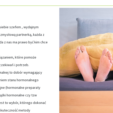
iebie szefem , wydajnym
y zmysłową partnerką, każda z
żda z nas ma prawo być kim chce
wiązaniem, które pomoże
zekiwań i potrzeb.
nalnej to dobór wymagający
eniem stanu hormonalnego
cyjne (hormonalne preparaty
rążki hormonalne czy tzw
est to wybór, którego dokonać
 skuteczność metody