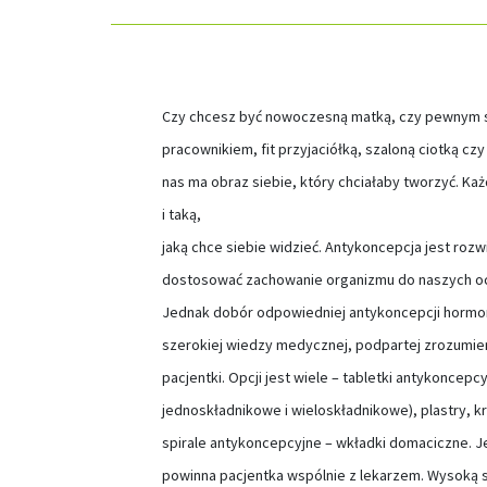
Czy chcesz być nowoczesną matką, czy pewnym s
pracownikiem, fit przyjaciółką, szaloną ciotką cz
nas ma obraz siebie, który chciałaby tworzyć. Ka
i taką,
jaką chce siebie widzieć. Antykoncepcja jest roz
dostosować zachowanie organizmu do naszych oc
Jednak dobór odpowiedniej antykoncepcji hormo
szerokiej wiedzy medycznej, podpartej zrozumi
pacjentki. Opcji jest wiele – tabletki antykoncep
jednoskładnikowe i wieloskładnikowe), plastry, k
spirale antykoncepcyjne – wkładki domaciczne. J
powinna pacjentka wspólnie z lekarzem. Wysoką