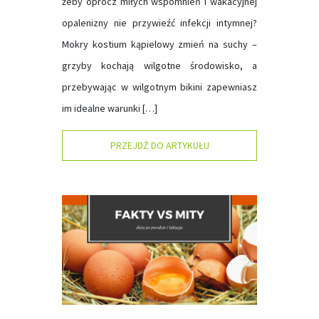
żeby oprócz miłych wspomnień i wakacyjnej
opalenizny nie przywieźć infekcji intymnej?
Mokry kostium kąpielowy zmień na suchy –
grzyby kochają wilgotne środowisko, a
przebywając w wilgotnym bikini zapewniasz
im idealne warunki […]
PRZEJDŹ DO ARTYKUŁU