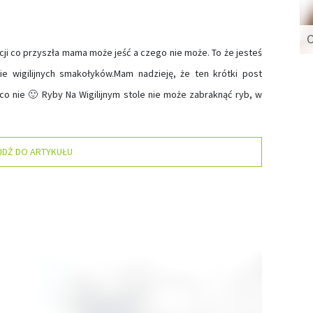
acji co przyszła mama może jeść a czego nie może. To że jesteś
e wigilijnych smakołyków.Mam nadzieję, że ten krótki post
co nie 🙂 Ryby Na Wigilijnym stole nie może zabraknąć ryb, w
JDŹ DO ARTYKUŁU