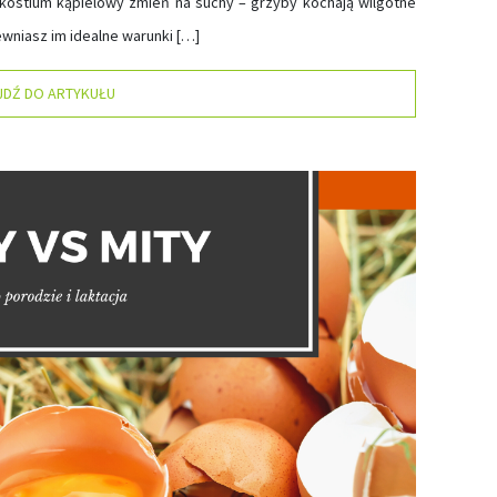
y kostium kąpielowy zmień na suchy – grzyby kochają wilgotne
wniasz im idealne warunki […]
JDŹ DO ARTYKUŁU