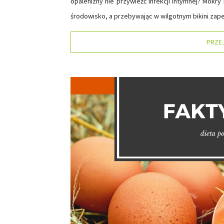
opalenizny nie przywieźć infekcji intymnej? Mokr
środowisko, a przebywając w wilgotnym bikini zape
PRZE